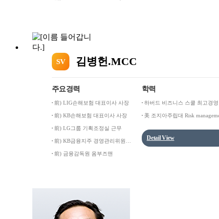
HSBC 근무
김병헌.MCC
SV
주요경력
학력
前) LIG손해보험 대표이사 사장
하버드 비즈니스 스쿨 최고경
과정(PMD) 수료
前) KB손해보험 대표이사 사장
美 조지아주립대 Risk manageme
& Insurance 석사
前) LG그룹 기획조정실 근무
Detail View
前) KB금융지주 경영관리위원회
위원
前) 금융감독원 옴부즈맨