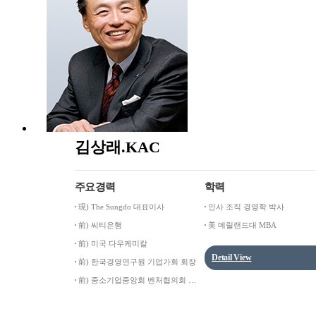
김상래.KAC
주요경력
학력
現) The Sungdo 대표이사
인사 조직 경영학 박사
前) 씨티은행
美 메릴랜드대 MBA
前) 미국 다우케미칼
Detail View
前) 한국경영연구원 기업가회 회장
前) 중소기업중앙회 벤처협의회 임
원