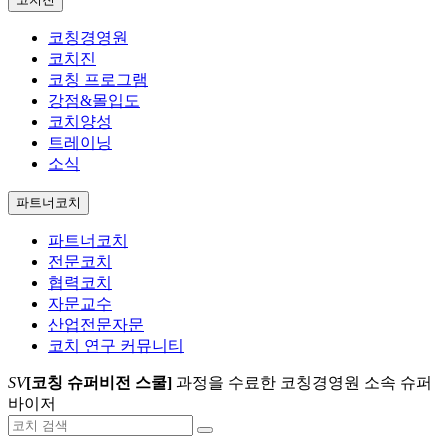
코칭경영원
코치진
코칭 프로그램
강점&몰입도
코치양성
트레이닝
소식
파트너코치
파트너코치
전문코치
협력코치
자문교수
산업전문자문
코치 연구 커뮤니티
SV
[코칭 슈퍼비전 스쿨]
과정을 수료한 코칭경영원 소속 슈퍼
바이저