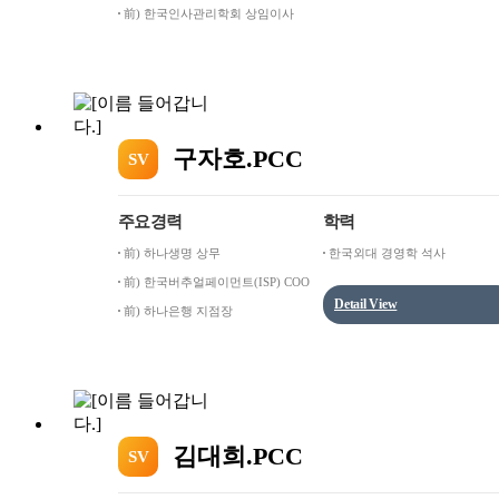
前) 한국인사관리학회 상임이사
구자호.PCC
SV
주요경력
학력
前) 하나생명 상무
한국외대 경영학 석사
前) 한국버추얼페이먼트(ISP) COO
Detail View
前) 하나은행 지점장
김대희.PCC
SV