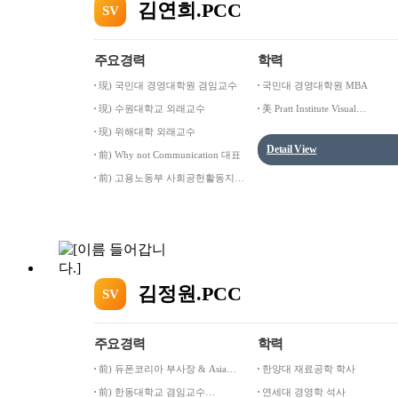
김연희.PCC
SV
주요경력
학력
現) 국민대 경영대학원 겸임교수
국민대 경영대학원 MBA
現) 수원대학교 외래교수
美 Pratt Institute Visual
Communication 석사
現) 위해대학 외래교수
Detail View
前) Why not Communication 대표
前) 고용노동부 사회공헌활동지원
사업 코치교수
김정원.PCC
SV
주요경력
학력
前) 듀폰코리아 부사장 & Asia
한양대 재료공학 학사
Pacific Regional HR Director
前) 한동대학교 겸임교수
연세대 경영학 석사