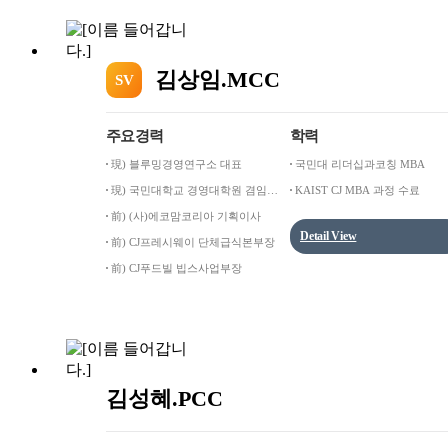
김상임.MCC
SV
주요경력
학력
現) 블루밍경영연구소 대표
국민대 리더십과코칭 MBA
現) 국민대학교 경영대학원 겸임교
KAIST CJ MBA 과정 수료
수
前) (사)에코맘코리아 기획이사
Detail View
前) CJ프레시웨이 단체급식본부장
前) CJ푸드빌 빕스사업부장
김성혜.PCC