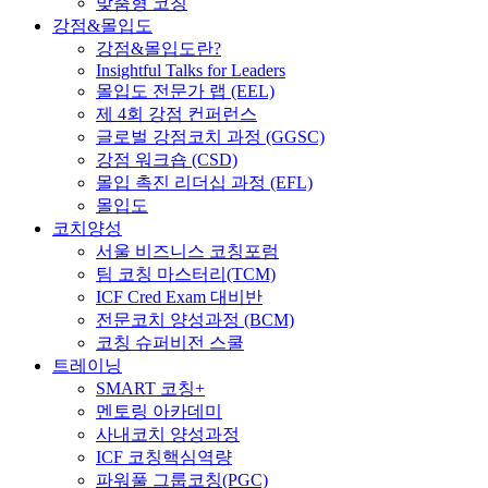
맞춤형 코칭
강점&몰입도
강점&몰입도란?
Insightful Talks for Leaders
몰입도 전문가 랩 (EEL)
제 4회 강점 컨퍼런스
글로벌 강점코치 과정 (GGSC)
강점 워크숍 (CSD)
몰입 촉진 리더십 과정 (EFL)
몰입도
코치양성
서울 비즈니스 코칭포럼
팀 코칭 마스터리(TCM)
ICF Cred Exam 대비반
전문코치 양성과정 (BCM)
코칭 슈퍼비전 스쿨
트레이닝
SMART 코칭+
멘토링 아카데미
사내코치 양성과정
ICF 코칭핵심역량
파워풀 그룹코칭(PGC)