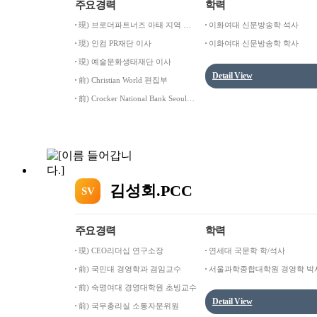
주요경력
학력
現) 브로더파트너즈 아태 지역 총
이화여대 신문방송학 석사
괄 사장
現) 인컴 PR재단 이사
이화여대 신문방송학 학사
現) 예술문화생태재단 이사
Detail View
前) Christian World 편집부
前) Crocker National Bank Seoul
Branch
김성회.PCC
SV
주요경력
학력
現) CEO리더십 연구소장
연세대 국문학 학/석사
前) 국민대 경영학과 겸임교수
서울과학종합대학원 경영학 박
前) 숙명여대 경영대학원 초빙교수
Detail View
前) 국무총리실 소통자문위원