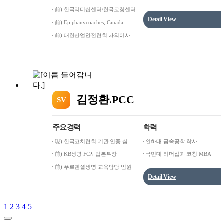
(2009~2019)
前) 한국리더십센터/한국코칭센터
Detail View
前) Epiphanycoaches, Canada -
Coach
前) 대한산업안전협회 사외이사
김정환.PCC
SV
주요경력
학력
現) 한국코치협회 기관 인증 심사
인하대 금속공학 학사
위원
前) KB생명 FC사업본부장
국민대 리더십과 코칭 MBA
前) 푸르덴셜생명 교육담당 임원
Detail View
1
2
3
4
5