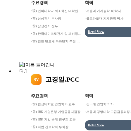
주요경력
학력
現) 인하대학교 제조혁신 대학원
서울대 기계공학 석/학사
특임 교수
前) 삼성전기 부사장
콜로라도대 기계공학 박사
前) 삼성전자 전무
Detail View
前) 한국마이크로전자 및 패키징
학회장
前) 인천 반도체 특화단지 추진 단
장
고경일.PCC
SV
주요경력
학력
前) 협성대학교 경영학과 교수
건국대 경영학 박사
前) IBK 기업은행 기업금융지점장
서울대 경영대학 고급금융과정
(Advanced Banking Program)
前) IBK 기업 승계 연구회 고문
Detail View
前) 취업 진로학회 부회장