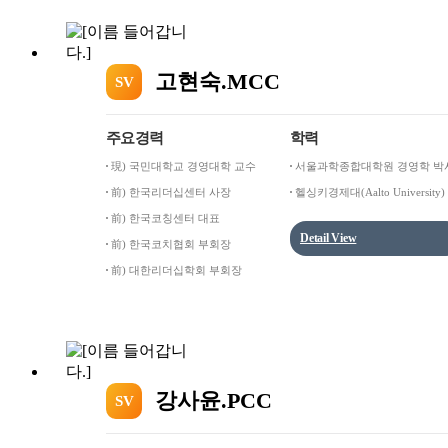
고현숙.MCC
SV
주요경력
학력
現) 국민대학교 경영대학 교수
서울과학종합대학원 경영학 박
前) 한국리더십센터 사장
헬싱키경제대(Aalto University)
영학 석사
前) 한국코칭센터 대표
Detail View
前) 한국코치협회 부회장
前) 대한리더십학회 부회장
강사윤.PCC
SV