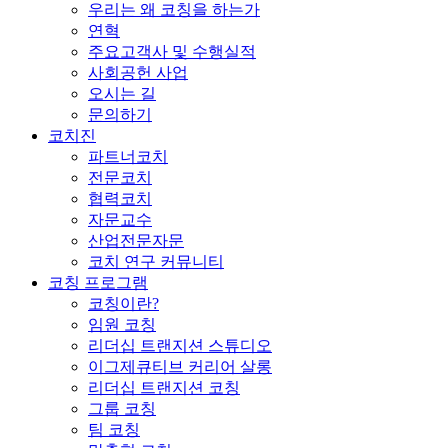
우리는 왜 코칭을 하는가
연혁
주요고객사 및 수행실적
사회공헌 사업
오시는 길
문의하기
코치진
파트너코치
전문코치
협력코치
자문교수
산업전문자문
코치 연구 커뮤니티
코칭 프로그램
코칭이란?
임원 코칭
리더십 트랜지션 스튜디오
이그제큐티브 커리어 살롱
리더십 트랜지션 코칭
그룹 코칭
팀 코칭