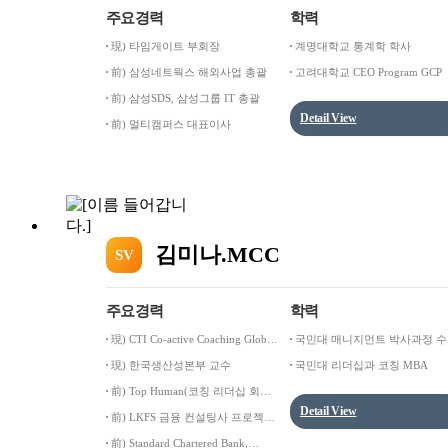
주요경력
학력
現) 타임게이트 부회장
계명대학교 통계학 학사
前) 삼성네트웍스 해외사업 총괄
고려대학교 CEO Program GCP
前) 삼성SDS, 삼성그룹 IT 총괄
Detail View
前) 멀티캠퍼스 대표이사
김미나.MCC
SV
주요경력
학력
現) CTI Co-active Coaching Global
국민대 매니지먼트 박사과정 
Front Learner
現) 한국생산성본부 교수
국민대 리더십과 코칭 MBA
前) Top Human(코칭 리더십 회사)
상해, 북경 지사 근무
Detail View
前) LKFS 금융 컨설팅사 프로젝트
매니저, 컨설턴트
前) Standard Chartered Bank,